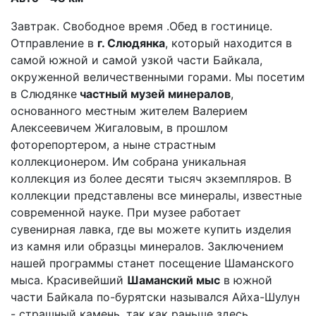
Завтрак. Свободное время .Обед в гостинице.
Отправление в
г. Слюдянка
, который находится в
самой южной и самой узкой части Байкала,
окруженной величественными горами. Мы посетим
в Слюдянке
частный музей минералов
,
основанного местным жителем Валерием
Алексеевичем Жигаловым, в прошлом
фоторепортером, а ныне страстным
коллекционером. Им собрана уникальная
коллекция из более десяти тысяч экземпляров. В
коллекции представлены все минералы, известные
современной науке. При музее работает
сувенирная лавка, где вы можете купить изделия
из камня или образцы минералов. Заключением
нашей программы станет посещение Шаманского
мыса. Красивейший
Шаманский мыс
в южной
части Байкала по-бурятски назывался Айха-Шулун
- страшный камень, так как раньше здесь