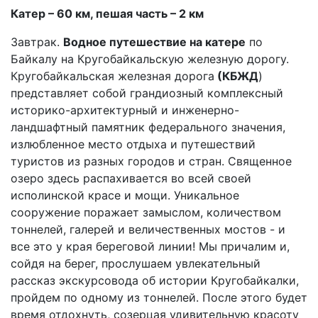
Катер – 60 км, пешая часть – 2 км
Завтрак.
Водное путешествие на катере
по
Байкалу на Кругобайкальскую железную дорогу.
Кругобайкальская железная дорога
(КБЖД
)
представляет собой грандиозный комплексный
историко-архитектурный и инженерно-
ландшафтный памятник федерального значения,
излюбленное место отдыха и путешествий
туристов из разных городов и стран. Священное
озеро здесь распахивается во всей своей
исполинской красе и мощи. Уникальное
сооружение поражает замыслом, количеством
тоннелей, галерей и величественных мостов - и
все это у края береговой линии! Мы причалим и,
сойдя на берег, прослушаем увлекательный
рассказ экскурсовода об истории Кругобайкалки,
пройдем по одному из тоннелей. После этого будет
время отдохнуть, созерцая удивительную красоту