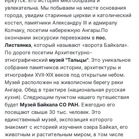
Иркутск. Его история многообразна и
увлекательна. Мы побываем на месте основания
города, увидим старинные церкви и католический
костел, памятники Александру III и адмиралу
Колчаку, посетим набережную Ангары.По
окончании экскурсии переезжаем в
пос.
Листвянка
, который называют «ворота Байкала».
По дороге посетим Архитектурно-
этнографический
музей "Тальцы"
. Это уникальное
собрание памятников истории, архитектуры и
этнографии XVII-XIX веков под открытым небом.
Музей расположен на живописном берегу реки
Ангара. Обед в трактире (национальная русская
кухня). Следующим пунктом нашего путешествия
будет
Музей Байкала СО РАН.
Ежегодно его
посещают свыше 30 тыс. человек. Это
единственный музей, экспозиция которого
знакомит с историей изучения озера Байкал, его
животным и растительным миром, в том числе