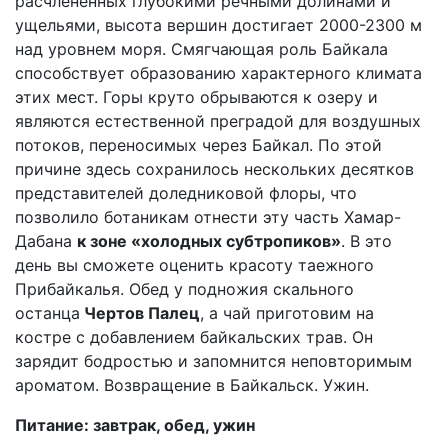
расчлененных глубокими речными долинами и
ущельями, высота вершин достигает 2000-2300 м
над уровнем моря. Смягчающая роль Байкала
способствует образованию характерного климата
этих мест. Горы круто обрываются к озеру и
являются естественной преградой для воздушных
потоков, переносимых через Байкал. По этой
причине здесь сохранилось нескольких десятков
представителей доледниковой флоры, что
позволило ботаникам отнести эту часть Хамар-
Дабана
к зоне «холодных субтропиков»
. В это
день вы сможете оценить красоту таежного
Прибайкалья. Обед у подножия скального
останца
Чертов Палец
, а чай приготовим на
костре с добавлением байкальских трав. Он
зарядит бодростью и запомнится неповторимым
ароматом. Возвращение в Байкальск. Ужин.
Питание: завтрак, обед, ужин