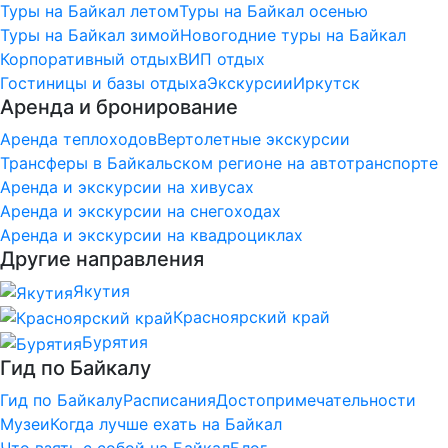
Туры на Байкал летом
Туры на Байкал осенью
Туры на Байкал зимой
Новогодние туры на Байкал
Корпоративный отдых
ВИП отдых
Гостиницы и базы отдыха
Экскурсии
Иркутск
Аренда и бронирование
Аренда теплоходов
Вертолетные экскурсии
Трансферы в Байкальском регионе на автотранспорте
Аренда и экскурсии на хивусах
Аренда и экскурсии на снегоходах
Аренда и экскурсии на квадроциклах
Другие направления
Якутия
Красноярский край
Бурятия
Гид по Байкалу
Гид по Байкалу
Расписания
Достопримечательности
Музеи
Когда лучше ехать на Байкал
Что взять с собой на Байкал
Блог