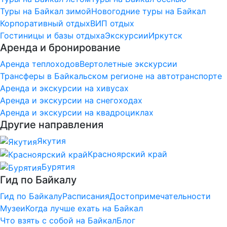
Туры на Байкал зимой
Новогодние туры на Байкал
Корпоративный отдых
ВИП отдых
Гостиницы и базы отдыха
Экскурсии
Иркутск
Аренда и бронирование
Аренда теплоходов
Вертолетные экскурсии
Трансферы в Байкальском регионе на автотранспорте
Аренда и экскурсии на хивусах
Аренда и экскурсии на снегоходах
Аренда и экскурсии на квадроциклах
Другие направления
Якутия
Красноярский край
Бурятия
Гид по Байкалу
Гид по Байкалу
Расписания
Достопримечательности
Музеи
Когда лучше ехать на Байкал
Что взять с собой на Байкал
Блог