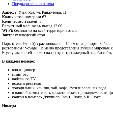
Предварительная заявка
Адрес:
г. Улан-Удэ, ул. Ранжурова, 11
Количество номеров:
63
Количество этажей:
3
Расчетный час:
заезд/ выезд 12.00
Wi-Fi:
бесплатно на всей территории отеля
Завтрак:
шведский стол
Парк-отель Улан-Удэ расположена в 15 км от аэропорта Байкал 
рестораном "Voyage". В меню представлены лучшие мировые к
К услугам гостей также спа-центр и тренажерный зал, бассейн,
В каждом номере:
кондиционер
мини-бар
кабельное TV
водонагреватель
холодильник, чайник, чай, кофе, бутилированная вода
в ванной комнате есть косметические принадлежности, фе
балкон в номерах Джуниор Сюит, Люкс, VIP Люкс
Номера