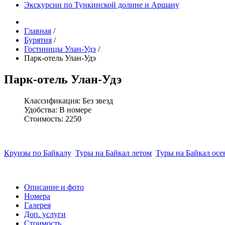
Экскурсии по Тункинской долине и Аршану
Главная
/
Бурятия
/
Гостиницы Улан-Удэ
/
Парк-отель Улан-Удэ
Парк-отель Улан-Удэ
Классификация:
Без звезд
Удобства:
В номере
Стоимость:
2250
Круизы по Байкалу
Туры на Байкал летом
Туры на Байкал ос
Описание и фото
Номера
Галерея
Доп. услуги
Стоимость